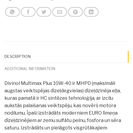
DESCRIPTION
ADDITIONAL INFORMATION
Divinol Multimax Plus 10W-40 ir MHPD (maksimāli
augstas veiktspējas dīzeļdegvielas) dīzeļdzinēja eļļa,
kuras pamatā ir HC sintēzes tehnoloģija, ar izcilu
aukstās palaišanas veiktspēju, kas novērš motora
nodilumu. Īpaši izstrādāts moderniem EURO līmeņa
dīzeļdzinējiem ar zemu sulfātu pelnu, fosfora un sēra
saturu. Izstrādāts un pielāgots visgrūtākajiem