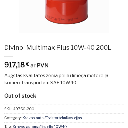
Divinol Multimax Plus 10W-40 200L
917,18
€
ar PVN
Augstas kvalitātes zema pelnu līmeņa motoreļļa
komerctransportam SAE 10W40
Out of stock
SKU:
49750-200
Category:
Kravas auto /Traktortehnikas eļļas
Tag:
Kravas automašīnu eļļa 10W40