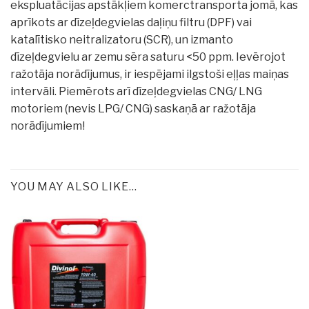
ekspluatācijas apstākļiem komerctransporta jomā, kas
aprīkots ar dīzeļdegvielas daļiņu filtru (DPF) vai
katalītisko neitralizatoru (SCR), un izmanto
dīzeļdegvielu ar zemu sēra saturu <50 ppm. Ievērojot
ražotāja norādījumus, ir iespējami ilgstoši eļļas maiņas
intervāli. Piemērots arī dīzeļdegvielas CNG/ LNG
motoriem (nevis LPG/ CNG) saskaņā ar ražotāja
norādījumiem!
YOU MAY ALSO LIKE…