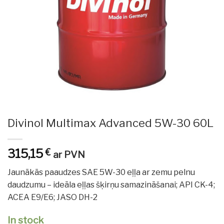
Divinol Multimax Advanced 5W-30 60L
315,15
€
ar PVN
Jaunākās paaudzes SAE 5W-30 eļļa ar zemu pelnu
daudzumu – ideāla eļļas šķirņu samazināšanai; API CK-4;
ACEA E9/E6; JASO DH-2
In stock