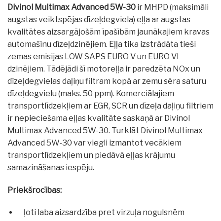
Divinol Multimax Advanced 5W-30
ir MHPD (maksimāli
augstas veiktspējas dīzeļdegviela) eļļa ar augstas
kvalitātes aizsargājošām īpašībām jaunākajiem kravas
automašīnu dīzeļdzinējiem. Eļļa tika izstrādāta tieši
zemas emisijas LOW SAPS EURO V un EURO VI
dzinējiem. Tādējādi šī motoreļļa ir paredzēta NOx un
dīzeļdegvielas daļiņu filtram kopā ar zemu sēra saturu
dīzeļdegvielu (maks. 50 ppm). Komerciālajiem
transportlīdzekļiem ar EGR, SCR un dīzeļa daļiņu filtriem
ir nepieciešama eļļas kvalitāte saskaņā ar Divinol
Multimax Advanced 5W-30. Turklāt Divinol Multimax
Advanced 5W-30 var viegli izmantot vecākiem
transportlīdzekļiem un piedāvā eļļas krājumu
samazināšanas iespēju.
Priekšrocības:
ļoti laba aizsardzība pret virzuļa nogulsnēm