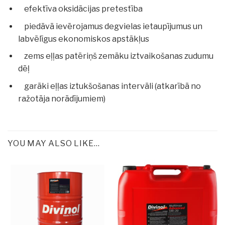
efektīva oksidācijas pretestība
piedāvā ievērojamus degvielas ietaupījumus un
labvēlīgus ekonomiskos apstākļus
zems eļļas patēriņš zemāku iztvaikošanas zudumu
dēļ
garāki eļļas iztukšošanas intervāli (atkarībā no
ražotāja norādījumiem)
YOU MAY ALSO LIKE…