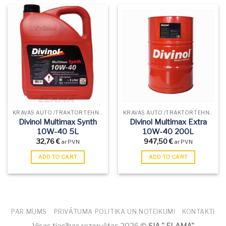
KRAVAS AUTO /TRAKTORTEHNIKAS EĻĻAS
KRAVAS AUTO /TRAKTORTEHNIKAS EĻĻAS
Divinol Multimax Synth
Divinol Multimax Extra
10W-40 5L
10W-40 200L
32,76
€
947,50
€
ar PVN
ar PVN
ADD TO CART
ADD TO CART
PAR MUMS
PRIVĀTUMA POLITIKA UN NOTEIKUMI
KONTAKTI