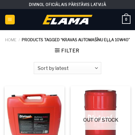
Skip
DIVINOL OFICIĀLAIS PĀRSTĀVIS LATVIJĀ
to
content
0
HOME
/
PRODUCTS TAGGED “KRAVAS AUTOMAŠĪNU EĻĻA 10W40”
FILTER
OUT OF STOCK