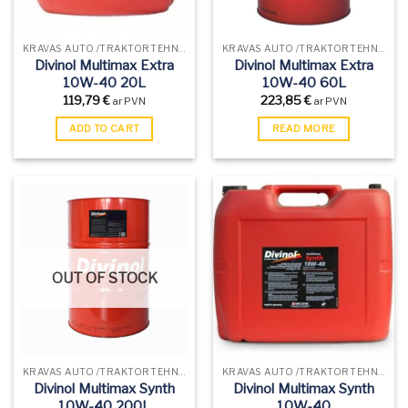
KRAVAS AUTO /TRAKTORTEHNIKAS EĻĻAS
KRAVAS AUTO /TRAKTORTEHNIKAS EĻĻAS
Divinol Multimax Extra
Divinol Multimax Extra
10W-40 20L
10W-40 60L
119,79
€
223,85
€
ar PVN
ar PVN
ADD TO CART
READ MORE
OUT OF STOCK
KRAVAS AUTO /TRAKTORTEHNIKAS EĻĻAS
KRAVAS AUTO /TRAKTORTEHNIKAS EĻĻAS
Divinol Multimax Synth
Divinol Multimax Synth
10W-40 200L
10W-40