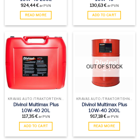
924,44
€
130,63
€
ar PVN
ar PVN
READ MORE
ADD TO CART
OUT OF STOCK
KRAVAS AUTO /TRAKTORTEHNIKAS EĻĻAS
KRAVAS AUTO /TRAKTORTEHNIKAS EĻĻAS
Divinol Multimax Plus
Divinol Multimax Plus
10W-40 20L
10W-40 200L
117,35
€
917,18
€
ar PVN
ar PVN
ADD TO CART
READ MORE