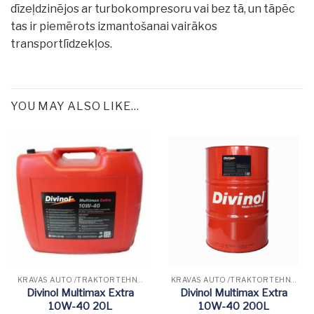
dīzeļdzinējos ar turbokompresoru vai bez tā, un tāpēc
tas ir piemērots izmantošanai vairākos
transportlīdzekļos.
YOU MAY ALSO LIKE…
KRAVAS AUTO /TRAKTORTEHNIKAS EĻĻAS
KRAVAS AUTO /TRAKTORTEHNIKAS EĻĻAS
Divinol Multimax Extra
Divinol Multimax Extra
10W-40 20L
10W-40 200L