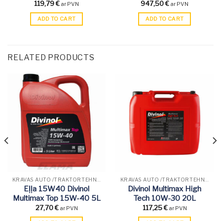
119,79
€
947,50
€
ar PVN
ar PVN
ADD TO CART
ADD TO CART
RELATED PRODUCTS
KRAVAS AUTO /TRAKTORTEHNIKAS EĻĻAS
KRAVAS AUTO /TRAKTORTEHNIKAS EĻĻAS
Eļļa 15W40 Divinol
Divinol Multimax High
Multimax Top 15W-40 5L
Tech 10W-30 20L
27,70
€
117,25
€
ar PVN
ar PVN