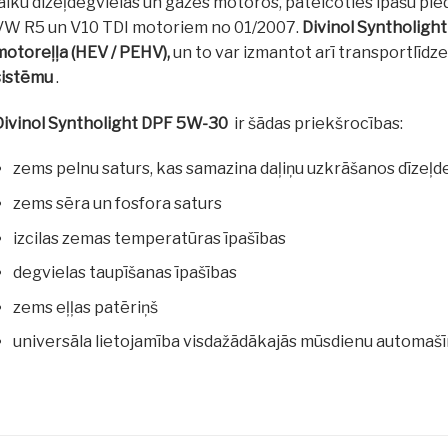
laiku dīzeļdegvielas un gāzes motoros, pateicoties īpašu pi
VW R5 un V10 TDI motoriem no 01/2007.
Divinol Syntholigh
motoreļļa (HEV / PEHV),
un to var izmantot arī transportlīdz
sistēmu
.
Divinol Syntholight DPF 5W-30
ir šādas priekšrocības:
zems pelnu saturs, kas samazina daļiņu uzkrāšanos dīzeļdeg
zems sēra un fosfora saturs
izcilas zemas temperatūras īpašības
degvielas taupīšanas īpašības
zems eļļas patēriņš
universāla lietojamība visdažādākajās mūsdienu automaš