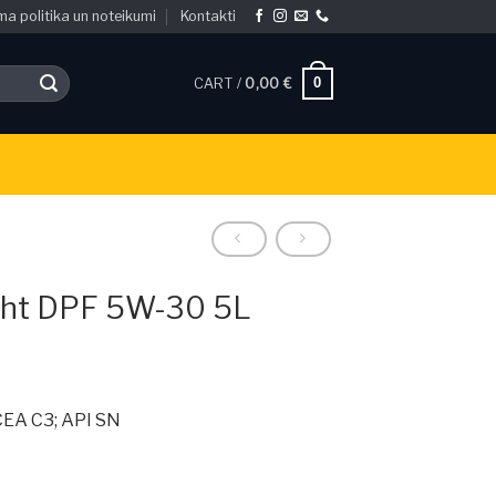
ma politika un noteikumi
Kontakti
0
CART /
0,00
€
ight DPF 5W-30 5L
ACEA C3; API SN