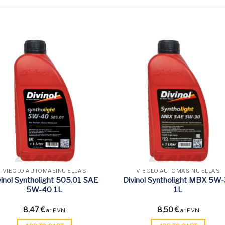
VIEGLO AUTOMAŠĪNU EĻĻAS
VIEGLO AUTOMAŠĪNU EĻĻAS
vinol Syntholight 505.01 SAE
Divinol Syntholight MBX 5W
5W-40 1L
1L
8,47
€
8,50
€
ar PVN
ar PVN