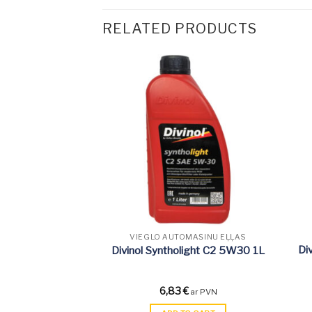
RELATED PRODUCTS
OMAŠĪNU EĻĻAS
VIEGLO AUTOMAŠĪNU EĻĻAS
Di
 Turbo 20W-50 1L
Divinol Syntholight C2 5W30 1L
€
6,83
€
ar PVN
ar PVN