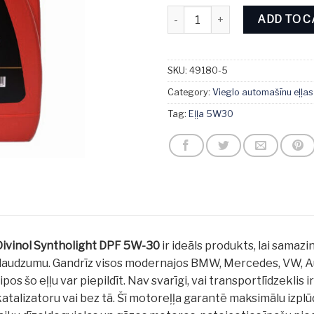
Divinol Syntholight DPF 5W-30
ADD TO 
SKU:
49180-5
Category:
Vieglo automašīnu eļļas
Tag:
Eļļa 5W30
Divinol Syntholight DPF 5W-30
ir ideāls produkts, lai samaz
daudzumu. Gandrīz visos modernajos BMW, Mercedes, VW, Aud
ipos šo eļļu var piepildīt. Nav svarīgi, vai transportlīdzeklis ir
katalizatoru vai bez tā. Šī motoreļļa garantē maksimālu izp