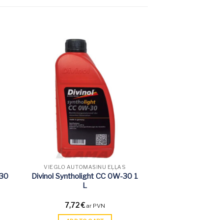
VIEGLO AUTOMAŠĪNU EĻĻAS
-30
Divinol Syntholight CC 0W-30 1
L
7,72
€
ar PVN