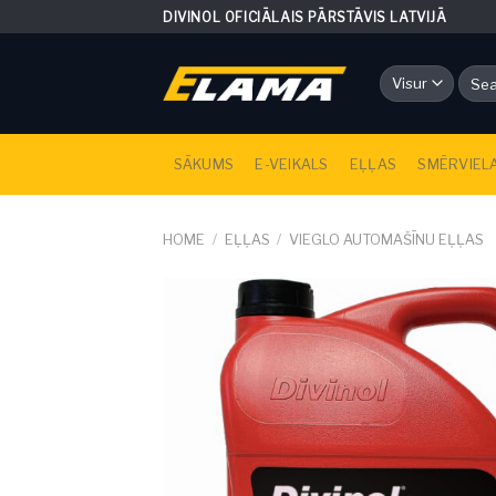
Skip
DIVINOL OFICIĀLAIS PĀRSTĀVIS LATVIJĀ
to
content
Searc
for:
SĀKUMS
E-VEIKALS
EĻĻAS
SMĒRVIEL
HOME
/
EĻĻAS
/
VIEGLO AUTOMAŠĪNU EĻĻAS