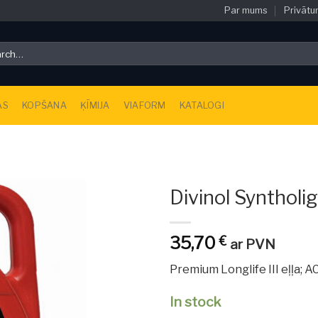
Par mums
Privātu
h
AS
KOPŠANA
ĶĪMIJA
VIAFORM
KATALOGI
Divinol Synthol
35,70
€
ar PVN
Premium Longlife III eļļa; 
In stock