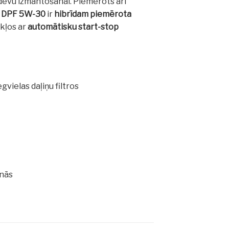
edevu izmantošanai. Piemērots arī
t DPF 5W-30
ir
hibrīdam piemērota
ekļos ar
automātisku start-stop
vielas daļiņu filtros
īnās