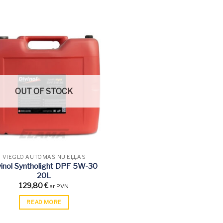
OUT OF STOCK
VIEGLO AUTOMAŠĪNU EĻĻAS
vinol Syntholight DPF 5W-30
20L
129,80
€
ar PVN
READ MORE