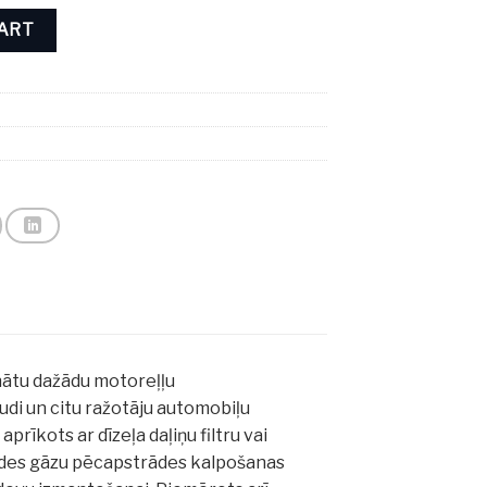
 5L quantity
CART
inātu dažādu motoreļļu
i un citu ražotāju automobiļu
 aprīkots ar dīzeļa daļiņu filtru vai
lūdes gāzu pēcapstrādes kalpošanas