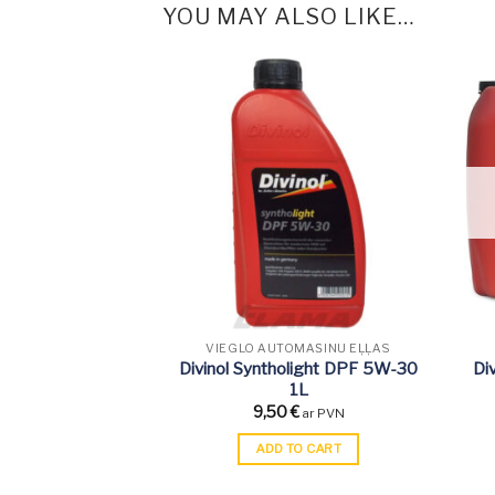
YOU MAY ALSO LIKE…
VIEGLO AUTOMAŠĪNU EĻĻAS
Divinol Syntholight DPF 5W-30
Di
1L
9,50
€
ar PVN
ADD TO CART