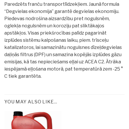
Paredzēts franču transportlīdzekļiem. Jaunā formula
“Degvielas ekonomija” garantē degvielas ekonomiju.
Piedevas nodrošina aizsardzību pret nogulsnēm,
oglekļa nogulsnēm un koroziju pat sliktākajos
apstākļos. Visas priekšrocības palīdz pagarināt
izplūdes sistēmu kalpošanas laiku, piem. trīsceļu
katalizatoros, lai samazinātu nogulsnes dīzeļdegvielas
daļiņās filtrus (DPF) un samazina kopējās izplūdes gāzu
emisijas, kā tas nepieciešams eļļai uz ACEA C2. Ātrāka
iespējamā eļļošana motorā, pat temperatūrā zem -25 °
C tiek garantēta.
YOU MAY ALSO LIKE…