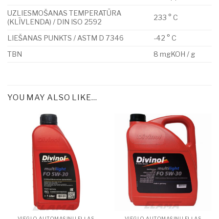
UZLIESMOŠANAS TEMPERATŪRA
233 ° C
(KLĪVLENDA) / DIN ISO 2592
LIEŠANAS PUNKTS / ASTM D 7346
-42 ° C
TBN
8 mgKOH / g
YOU MAY ALSO LIKE…
VIEGLO AUTOMAŠĪNU EĻĻAS
VIEGLO AUTOMAŠĪNU EĻĻAS