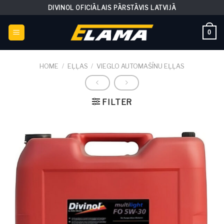
Skip
DIVINOL OFICIĀLAIS PĀRSTĀVIS LATVIJĀ
to
content
0
HOME
/
EĻĻAS
/
VIEGLO AUTOMAŠĪNU EĻĻAS
FILTER