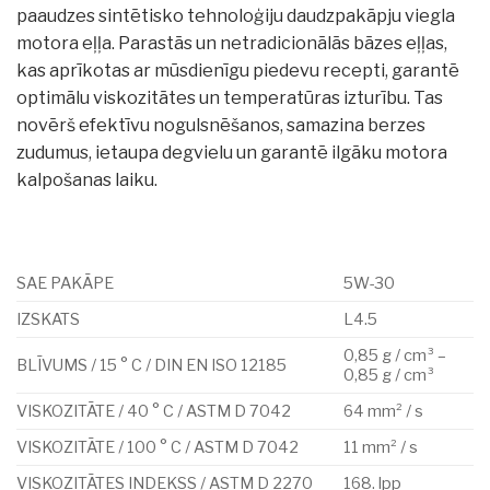
paaudzes sintētisko tehnoloģiju daudzpakāpju viegla
motora eļļa. Parastās un netradicionālās bāzes eļļas,
kas aprīkotas ar mūsdienīgu piedevu recepti, garantē
optimālu viskozitātes un temperatūras izturību. Tas
novērš efektīvu nogulsnēšanos, samazina berzes
zudumus, ietaupa degvielu un garantē ilgāku motora
kalpošanas laiku.
SAE PAKĀPE
5W-30
IZSKATS
L4.5
0,85 g / cm³ –
BLĪVUMS / 15 ° C / DIN EN ISO 12185
0,85 g / cm³
VISKOZITĀTE / 40 ° C / ASTM D 7042
64 mm² / s
VISKOZITĀTE / 100 ° C / ASTM D 7042
11 mm² / s
VISKOZITĀTES INDEKSS / ASTM D 2270
168. lpp