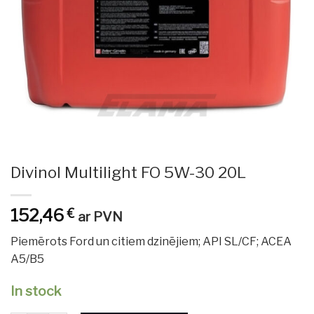
Divinol Multilight FO 5W-30 20L
152,46
€
ar PVN
Piemērots Ford un citiem dzinējiem; API SL/CF; ACEA
A5/B5
In stock