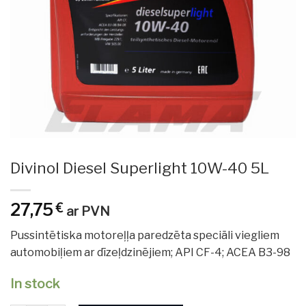
Divinol Diesel Superlight 10W-40 5L
27,75
€
ar PVN
Pussintētiska motoreļļa paredzēta speciāli viegliem
automobiļiem ar dīzeļdzinējiem; API CF-4; ACEA B3-98
In stock