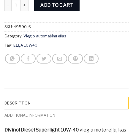
Divinol Diesel Superlight 10W-40 5L quantity
ADD TO CART
SKU:
49590-5
Category:
Vieglo automašīnu eļļas
Tag:
EĻĻA 10W40
DESCRIPTION
ADDITIONAL INFORMATION
Divinol Diesel Superlight 10W-40
viegla motoreļļa, kas