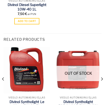
VIEGLO AUTOMAŠĪNU EĻĻAS
Divinol Diesel Superlight
10W-40 1L
7,50
€
ar PVN
ADD TO CART
RELATED PRODUCTS
OUT OF STOCK
VIEGLO AUTOMAŠĪNU EĻĻAS
VIEGLO AUTOMAŠĪNU EĻĻAS
Divinol Syntholight Le
Divinol Syntholight