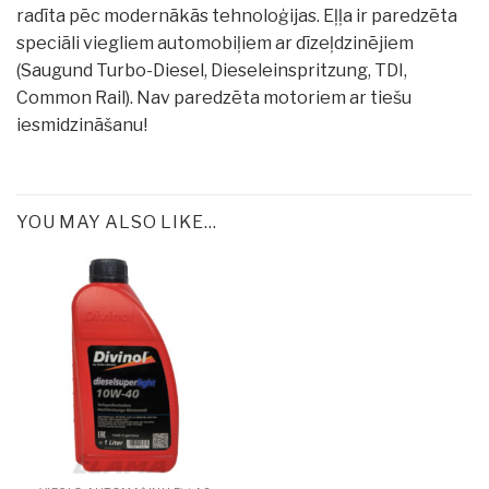
radīta pēc modernākās tehnoloģijas. Eļļa ir paredzēta
speciāli viegliem automobiļiem ar dīzeļdzinējiem
(Saugund Turbo-Diesel, Dieseleinspritzung, TDI,
Common Rail). Nav paredzēta motoriem ar tiešu
iesmidzināšanu!
YOU MAY ALSO LIKE…