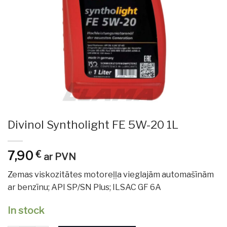
Divinol Syntholight FE 5W-20 1L
7,90
€
ar PVN
Zemas viskozitātes motoreļļa vieglajām automašīnām
ar benzīnu; API SP/SN Plus; ILSAC GF 6A
In stock