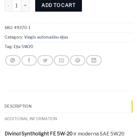
Divinol Syntholight FE 5W-20 1L quantity
ADD TO CART
SKU:
49370-1
Category:
Vieglo automašīnu eļļas
Tag:
Eļļa 5W20
DESCRIPTION
ADDITIONAL INFORMATION
Divinol Syntholight FE 5W-20
ir moderna SAE 5W20