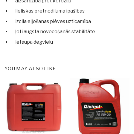
aizsardzība pret koroziju
lieliskas pretnodiluma īpašības
izcila eļļošanas plēves uzticamība
ļoti augsta novecošanās stabilitāte
ietaupa degvielu
YOU MAY ALSO LIKE…