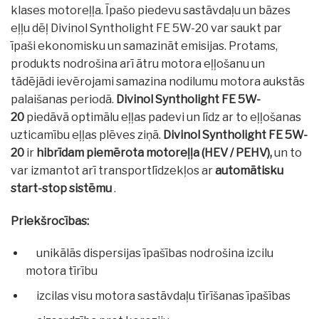
klases motoreļļa. Īpašo piedevu sastāvdaļu un bāzes
eļļu dēļ Divinol Syntholight FE 5W-20 var saukt par
īpaši ekonomisku un samazināt emisijas. Protams,
produkts nodrošina arī ātru motora eļļošanu un
tādējādi ievērojami samazina nodilumu motora aukstās
palaišanas periodā.
Divinol Syntholight FE 5W-
20
piedāvā optimālu eļļas padevi un līdz ar to eļļošanas
uzticamību eļļas plēves ziņā.
Divinol Syntholight FE 5W-
20
ir
hibrīdam piemērota motoreļļa (HEV / PEHV),
un to
var izmantot arī transportlīdzekļos ar
automātisku
start-stop sistēmu
.
Priekšrocības:
unikālās dispersijas īpašības nodrošina izcilu
motora tīrību
izcilas visu motora sastāvdaļu tīrīšanas īpašības