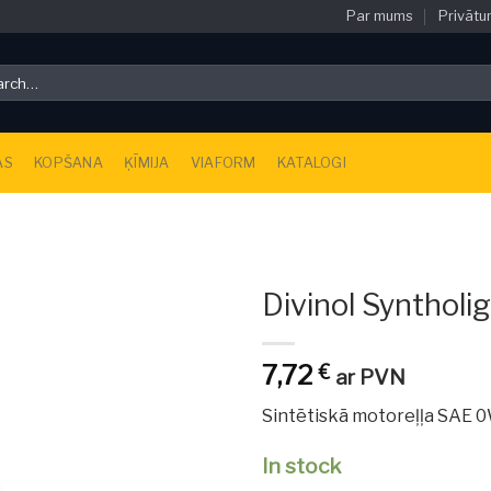
Par mums
Privātu
ch
AS
KOPŠANA
ĶĪMIJA
VIAFORM
KATALOGI
Divinol Synthol
7,72
€
ar PVN
Sintētiskā motoreļļa SAE 
In stock