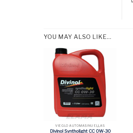
YOU MAY ALSO LIKE…
VIEGLO AUTOMAŠĪNU EĻĻAS
Divinol Syntholight CC 0W-30