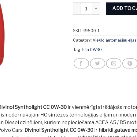
Divinol Syntholight CC 0W-30 1
ADD TO 
SKU:
49500-1
Category:
Vieglo automašīnu eļļas
Tag:
Eļļa 0W30
Divinol Syntholight CC 0W-30
ir vienmērīgi strādājoša motor
vismodernākajām HC sintēzes tehnoloģijas eļļām un modernā
un Diesel dzinējiem, kuriem nepieciešama ACEA A5 / B5 motore
Volvo Cars.
Divinol Syntholight CC 0W-30
ir
hibrīdi gatava m