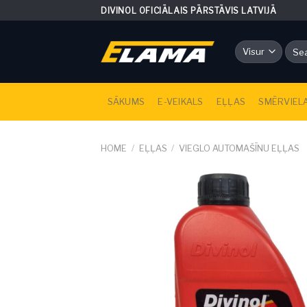
Skip
DIVINOL OFICIĀLAIS PĀRSTĀVIS LATVIJĀ
to
content
Sear
for:
SĀKUMS
E-VEIKALS
EĻĻAS
SMĒRVIEL
HOME
/
EĻĻAS
/
VIEGLO AUTOMAŠĪNU EĻĻAS