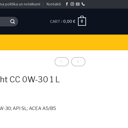
ma politika un noteikumi
Kontakti
0
CART /
0,00
€
ight CC 0W-30 1 L
0W-30; API SL; ACEA A5/B5