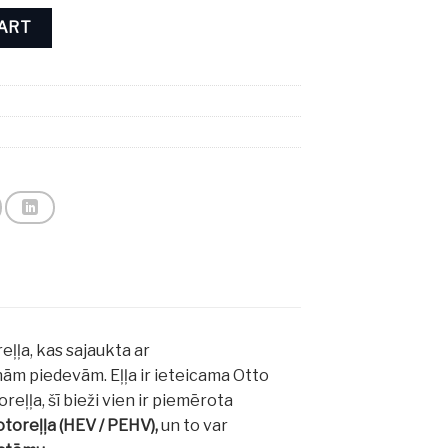
 L quantity
CART
eļļa, kas sajaukta ar
m piedevām. Eļļa ir ieteicama Otto
ļļa, šī bieži vien ir piemērota
otoreļļa (HEV / PEHV),
un to var