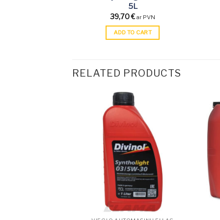
5L
39,70
€
ar PVN
ADD TO CART
RELATED PRODUCTS