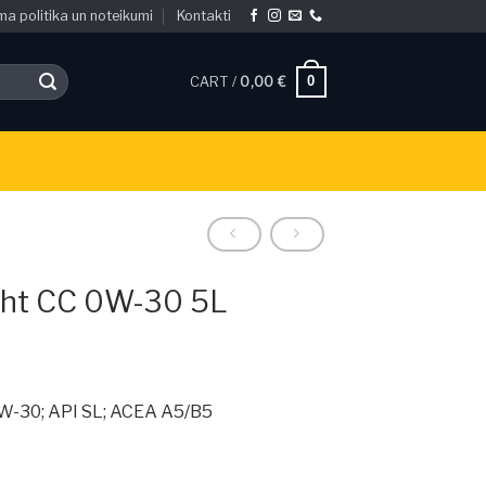
ma politika un noteikumi
Kontakti
0
CART /
0,00
€
ight CC 0W-30 5L
0W-30; API SL; ACEA A5/B5