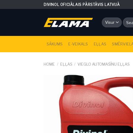
Skip
DIVINOL OFICIĀLAIS PĀRSTĀVIS LATVIJĀ
to
content
Searc
for:
SĀKUMS
E-VEIKALS
EĻĻAS
SMĒRVIEL
HOME
/
EĻĻAS
/
VIEGLO AUTOMAŠĪNU EĻĻAS