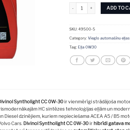
Divinol Syntholight CC 0W-30 5
ADD TO 
SKU:
49500-5
Category:
Vieglo automašīnu eļļas
Tag:
Eļļa 0W30
Divinol Syntholight CC 0W-30
ir vienmērīgi strādājoša motor
vismodernākajām HC sintēzes tehnoloģijas eļļām un modernā
un Diesel dzinējiem, kuriem nepieciešama ACEA A5 / B5 motore
Volvo Cars.
Divinol Syntholight CC 0W-30
ir
hibrīdi gatava m