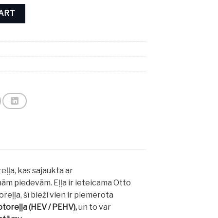
L quantity
CART
eļļa, kas sajaukta ar
m piedevām. Eļļa ir ieteicama Otto
ļļa, šī bieži vien ir piemērota
otoreļļa (HEV / PEHV),
un to var