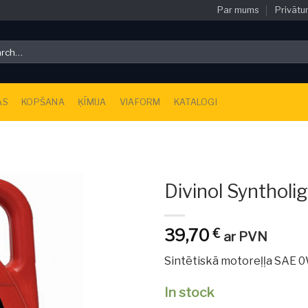
Par mums
Privātu
h
AS
KOPŠANA
ĶĪMIJA
VIAFORM
KATALOGI
Divinol Synthol
39,70
€
ar PVN
Sintētiskā motoreļļa SAE 
In stock