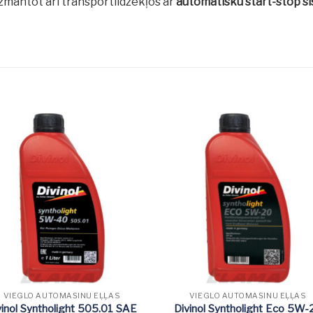
izmantot arī transportlīdzekļos ar
automātisku start-stop s
VIEGLO AUTOMAŠĪNU EĻĻAS
VIEGLO AUTOMAŠĪNU EĻĻAS
vinol Syntholight 505.01 SAE
Divinol Syntholight Eco 5W-