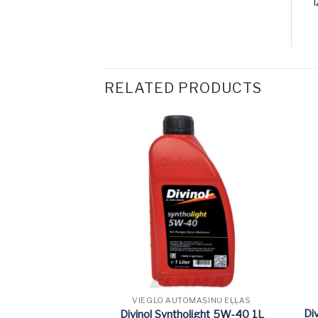
RELATED PRODUCTS
OMAŠĪNU EĻĻAS
VIEGLO AUTOMAŠĪNU EĻĻAS
Di
light C2 5W30 1L
Divinol Syntholight 5W-40 1L