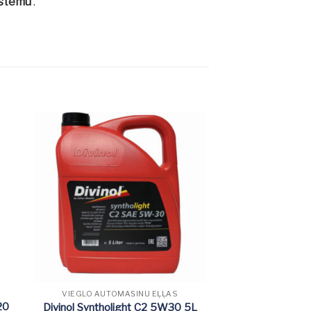
istēmu
.
VIEGLO AUTOMAŠĪNU EĻĻAS
20
Divinol Syntholight C2 5W30 5L