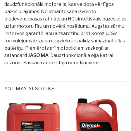
daudzfunkcionāla motoreļļa, kas veidota vērtīgos
bāzes krājumos.
No izmantošana
izvēlēto
piedevām,
īpašas rafināts un HC sintētiskais bāzes eļļas
uztur motoru tīru un novērš nosēdumu.
Augstas sārmu
rezerves garantē labu aizsardzību pret koroziju. Šis
formulējums ietaupa degvielu un palīdz samazināt eļļas
patēriņu. Piemērots arī motocikliem saskaņā ar
satandard
JASO MA
. Daudzfunkcionāla eļļa katrai
sezonai. Saskaņā ar ražotāja norādījumiem!
YOU MAY ALSO LIKE…