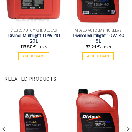
VIEGLO AUTOMAŠĪNU EĻĻAS
VIEGLO AUTOMAŠĪNU EĻĻAS
Divinol Multilight 10W-40
Divinol Multilight 10W-40
20L
5L
113,50
€
33,24
€
ar PVN
ar PVN
ADD TO CART
ADD TO CART
RELATED PRODUCTS