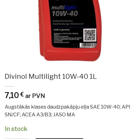
Divinol Multilight 10W-40 1L
7,10
€
ar PVN
Augstākās klases daudzpakāpju eļļa SAE 10W-40; API
SN/CF; ACEA A3/B3; JASO MA
In stock