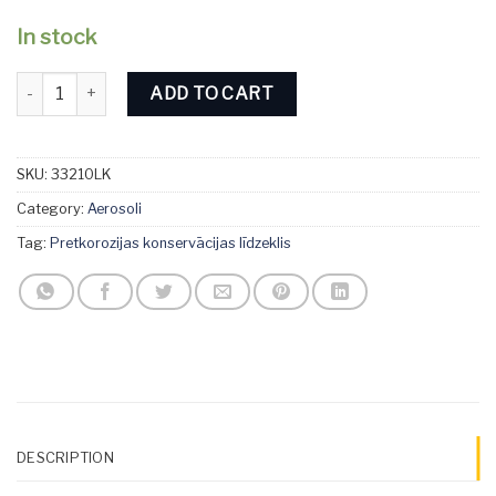
In stock
Divinol Profi Lube KWS quantity
ADD TO CART
SKU:
33210LK
Category:
Aerosoli
Tag:
Pretkorozijas konservācijas līdzeklis
DESCRIPTION