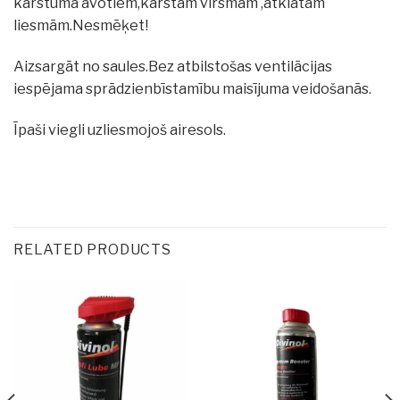
karstuma avotiem,karstām virsmām ,atklatām
liesmām.Nesmēķet!
Aizsargāt no saules.Bez atbilstošas ventilācijas
iespējama sprādzienbīstamību maisījuma veidošanās.
Īpaši viegli uzliesmojoš airesols.
RELATED PRODUCTS