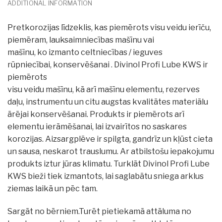
ADDITIONAL INFORMATION
Pretkorozijas līdzeklis, kas piemērots visu veidu ierīču,
piemēram, lauksaimniecības mašīnu vai
mašīnu, ko izmanto celtniecības / ieguves
rūpniecībai, konservēšanai . Divinol Profi Lube KWS ir
piemērots
visu veidu mašīnu, kā arī mašīnu elementu, rezerves
daļu, instrumentu un citu augstas kvalitātes materiālu
ārējai konservēšanai. Produkts ir piemērots arī
elementu ierāmēšanai, lai izvairītos no saskares
korozijas. Aizsargplēve ir spilgta, gandrīz un kļūst cieta
un sausa, neskarot trauslumu. Ar atbilstošu iepakojumu
produkts iztur jūras klimatu. Turklāt Divinol Profi Lube
KWS bieži tiek izmantots, lai saglabātu sniega arklus
ziemas laikā un pēc tam.
Sargāt no bērniem.Turēt pietiekamā attāluma no