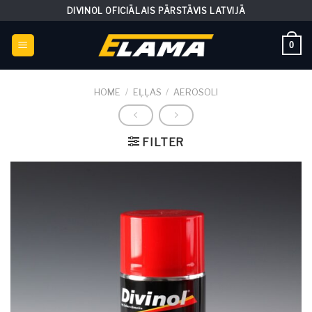
Skip
DIVINOL OFICIĀLAIS PĀRSTĀVIS LATVIJĀ
to
content
0
HOME
/
EĻĻAS
/
AEROSOLI
FILTER