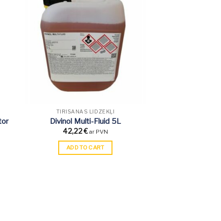
TĪRĪŠANAS LĪDZEKĻI
tor
Divinol Multi-Fluid 5L
42,22
€
ar PVN
ADD TO CART