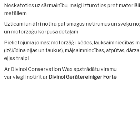
Neskatoties uz sārmainību, maigi izturoties pret materiā
metāliem
Uzticami un ātri notīra pat smagus netīrumus un sveķu n
un motorzāģu korpusa detaļām
Pielietojuma jomas: motorzāģi, ķēdes, lauksaimniecības maš
(izšķīdina eļļas un taukus), mājsaimniecības, atpūtas, dārz
eļļas traipi
Ar Divinol Conservation Wax apstrādātu virsmu
var viegli notīrīt ar
Divinol Gerätereiniger Forte