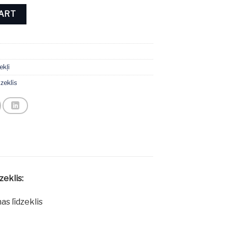
 quantity
CART
ekļi
zeklis
zeklis:
as līdzeklis