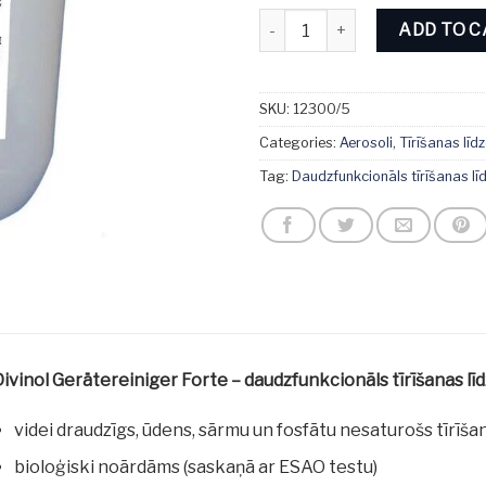
Divinol Gerätereiniger Forte 5L
ADD TO 
SKU:
12300/5
Categories:
Aerosoli
,
Tīrīšanas līdz
Tag:
Daudzfunkcionāls tīrīšanas līd
ivinol Gerätereiniger Forte – daudzfunkcionāls tīrīšanas līd
videi draudzīgs, ūdens, sārmu un fosfātu nesaturošs tīrīšan
bioloģiski noārdāms (saskaņā ar ESAO testu)