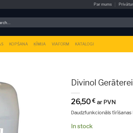
Par mums
Privātu
ch
AS
KOPŠANA
ĶĪMIJA
VIAFORM
KATALOGI
Divinol Gerätere
26,50
€
ar PVN
Daudzfunkcionāls tīrīšanas l
In stock