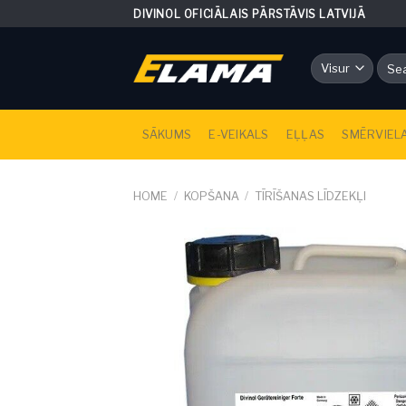
Skip
DIVINOL OFICIĀLAIS PĀRSTĀVIS LATVIJĀ
to
content
Sear
for:
SĀKUMS
E-VEIKALS
EĻĻAS
SMĒRVIEL
HOME
/
KOPŠANA
/
TĪRĪŠANAS LĪDZEKĻI