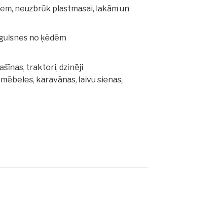
liem, neuzbrūk plastmasai, lakām un
ogulsnes no ķēdēm
īnas, traktori, dzinēji
a mēbeles, karavānas, laivu sienas,