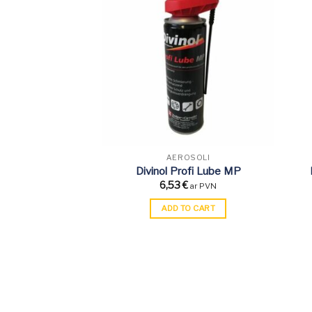
OSOLI
AEROSOLI
m Cleaner Motor
Divinol Profi Lube MP
€
6,53
€
ar PVN
ar PVN
TO CART
ADD TO CART