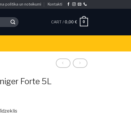
ma politika un noteikumi
Kontakti
0
CART /
0,00
€
iniger Forte 5L
īdzeklis