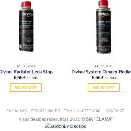
AEROSOLI
AEROSOLI
Divinol Radiator Leak Stop
Divinol System Cleaner Radia
6,66
€
6,66
€
ar PVN
ar PVN
ADD TO CART
ADD TO CART
PAR MUMS
PRIVĀTUMA POLITIKA UN NOTEIKUMI
KONTAKTI
Visas tiesības rezervētas 2026 ©
SIA " ELAMA"