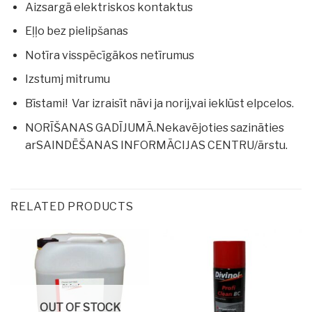
Aizsargā elektriskos kontaktus
Eļļo bez pielipšanas
Notīra visspēcīgākos netīrumus
Izstumj mitrumu
Bīstami! Var izraisīt nāvi ja norij,vai ieklūst elpcelos.
NORĪŠANAS GADĪJUMĀ.Nekavējoties sazināties
arSAINDĒŠANAS INFORMĀCIJAS CENTRU/ārstu.
RELATED PRODUCTS
OUT OF STOCK