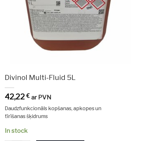
Divinol Multi-Fluid 5L
42,22
€
ar PVN
Daudzfunkcionāls kopšanas,
apkopes un
tīrīšanas
šķidrums
In stock