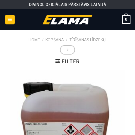
Skip
DIVINOL OFICIĀLAIS PĀRSTĀVIS LATVIJĀ
to
content
0
HOME
/
KOPŠANA
/
TĪRĪŠANAS LĪDZEKĻI
FILTER