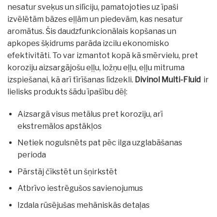
nesatur sveķus un silīciju, pamatojoties uz īpaši
izvēlētām bāzes eļļām un piedevām, kas nesatur
aromātus. Šis daudzfunkcionālais kopšanas un
apkopes šķidrums parāda izcilu ekonomisko
efektivitāti. To var izmantot kopā kā smērvielu, pret
koroziju aizsargājošu eļļu, ložņu eļļu, eļļu mitruma
izspiešanai, kā arī tīrīšanas līdzekli.
Divinol Multi-Fluid
ir
lielisks produkts šādu īpašību dēļ:
Aizsargā visus metālus pret koroziju, arī
ekstremālos apstākļos
Netiek nogulsnēts pat pēc ilga uzglabāšanas
perioda
Pārstāj čīkstēt un šņirkstēt
Atbrīvo iestrēgušos savienojumus
Izdala rūsējušas mehāniskās detaļas