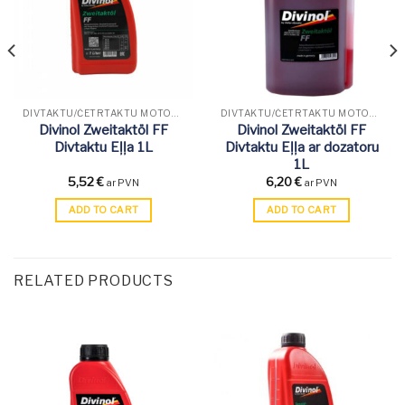
DIVTAKTU/ČETRTAKTU MOTORU EĻĻA
DIVTAKTU/ČETRTAKTU MOTORU EĻĻA
Divinol Zweitaktöl FF
Divinol Zweitaktöl FF
Divtaktu Eļļa 1L
Divtaktu Eļļa ar dozatoru
1L
5,52
€
6,20
€
ar PVN
ar PVN
ADD TO CART
ADD TO CART
RELATED PRODUCTS