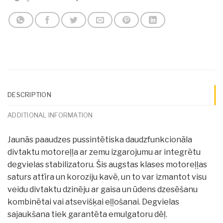
DESCRIPTION
ADDITIONAL INFORMATION
Jaunās paaudzes pussintētiska daudzfunkcionāla
divtaktu motoreļļa ar zemu izgarojumu ar integrētu
degvielas stabilizatoru. Šis augstas klases motoreļļas
saturs attīra un koroziju kavē, un to var izmantot visu
veidu divtaktu dzinēju ar gaisa un ūdens dzesēšanu
kombinētai vai atsevišķai eļļošanai. Degvielas
sajaukšana tiek garantēta emulgatoru dēļ.