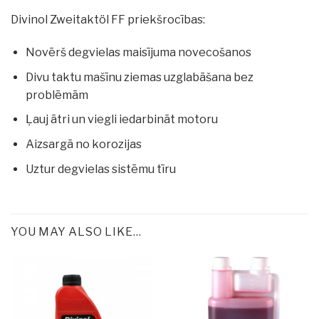
Divinol Zweitaktöl FF priekšrocības:
Novērš degvielas maisījuma novecošanos
Divu taktu mašīnu ziemas uzglabāšana bez
problēmām
Ļauj ātri un viegli iedarbināt motoru
Aizsargā no korozijas
Uztur degvielas sistēmu tīru
YOU MAY ALSO LIKE…