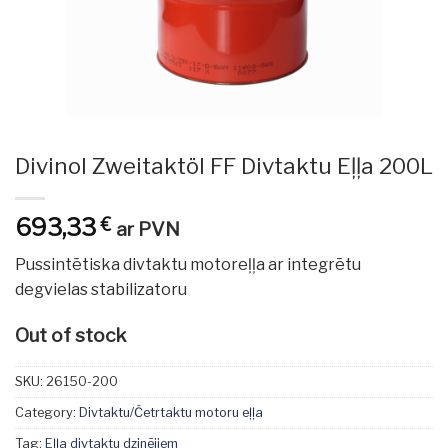
Divinol Zweitaktöl FF Divtaktu Eļļa 200L
693,33
€
ar PVN
Pussintētiska divtaktu motoreļļa ar integrētu
degvielas stabilizatoru
Out of stock
SKU:
26150-200
Category:
Divtaktu/Četrtaktu motoru eļļa
Tag:
Eļļa divtaktu dzinējiem