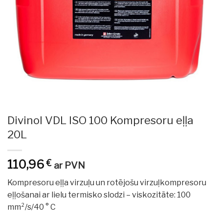
Divinol VDL ISO 100 Kompresoru eļļa
20L
110,96
€
ar PVN
Kompresoru eļļa virzuļu un rotējošu virzuļkompresoru
eļļošanai ar lielu termisko slodzi – viskozitāte: 100
mm²/s/40 ° C