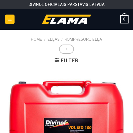
Skip
DIVINOL OFICIĀLAIS PĀRSTĀVIS LATVIJĀ
to
content
0
HOME
/
EĻĻAS
/
KOMPRESORU EĻĻA
FILTER