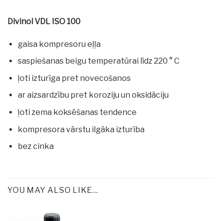
Divinol VDL ISO 100
gaisa kompresoru eļļa
saspiešanas beigu temperatūrai līdz 220 ° C
ļoti izturīga pret novecošanos
ar aizsardzību pret koroziju un oksidāciju
ļoti zema koksēšanas tendence
kompresora vārstu ilgāka izturība
bez cinka
YOU MAY ALSO LIKE…