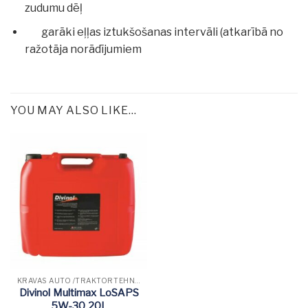
zudumu dēļ
garāki eļļas iztukšošanas intervāli (atkarībā no
ražotāja norādījumiem
YOU MAY ALSO LIKE…
KRAVAS AUTO /TRAKTORTEHNIKAS EĻĻAS
Divinol Multimax LoSAPS
5W-30 20L