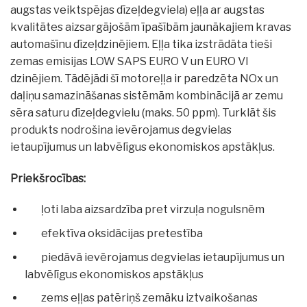
augstas veiktspējas dīzeļdegviela) eļļa ar augstas
kvalitātes aizsargājošām īpašībām jaunākajiem kravas
automašīnu dīzeļdzinējiem. Eļļa tika izstrādāta tieši
zemas emisijas LOW SAPS EURO V un EURO VI
dzinējiem. Tādējādi šī motoreļļa ir paredzēta NOx un
daļiņu samazināšanas sistēmām kombinācijā ar zemu
sēra saturu dīzeļdegvielu (maks. 50 ppm). Turklāt šis
produkts nodrošina ievērojamus degvielas
ietaupījumus un labvēlīgus ekonomiskos apstākļus.
Priekšrocības:
ļoti laba aizsardzība pret virzuļa nogulsnēm
efektīva oksidācijas pretestība
piedāvā ievērojamus degvielas ietaupījumus un
labvēlīgus ekonomiskos apstākļus
zems eļļas patēriņš zemāku iztvaikošanas