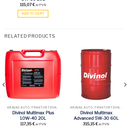
115,07
€
ar PVN
ADD TO CART
RELATED PRODUCTS
KRAVAS AUTO /TRAKTORTEHNIKAS EĻĻAS
KRAVAS AUTO /TRAKTORTEHNIKAS EĻĻAS
Divinol Multimax Plus
Divinol Multimax
10W-40 20L
Advanced 5W-30 60L
117,35
€
315,15
€
ar PVN
ar PVN