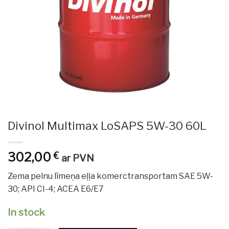
Divinol Multimax LoSAPS 5W-30 60L
302,00
€
ar PVN
Zema pelnu līmeņa eļļa komerctransportam SAE 5W-
30; API CI-4; ACEA E6/E7
In stock