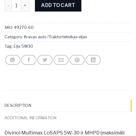
Divinol Multimax LoSAPS 5W-30 60L quantity
ADD TO CART
SKU:
49270-60
Category:
Kravas auto /Traktortehnikas eļļas
Tag:
Eļļa 5W30
DESCRIPTION
ADDITIONAL INFORMATION
Divinol Multimax LoSAPS 5W-30 ir MHPD (maksimāli