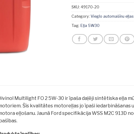
SKU:
49170-20
Category:
Vieglo automašīnu eļļas
Tag:
Eļļa 5W30
ivinol Multilight FO 2 5W-30 ir īpaša daļēji sintētiska eļļa 
motoriem. Šīs kvalitātes motoreļļas jo īpaši iedarbināšanas 
motora eļļošanu. Jaunā Ford specifikācija WSS M2C 913D no
pašības.