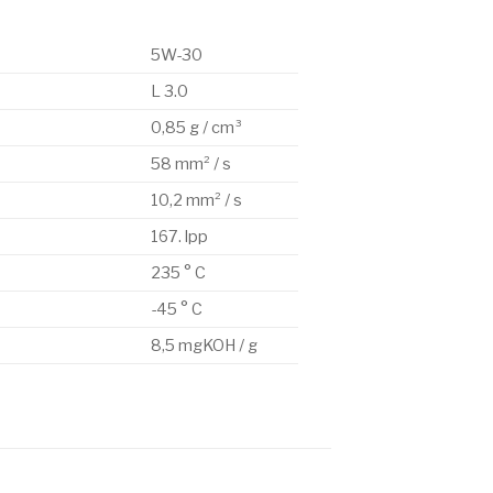
5W-30
L 3.0
0,85 g / cm³
58 mm² / s
10,2 mm² / s
167. lpp
235 ° C
-45 ° C
8,5 mgKOH / g