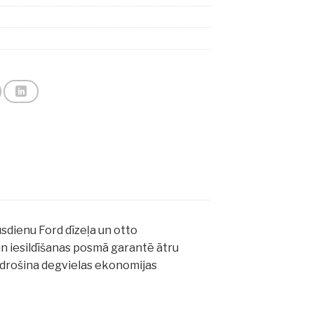
mūsdienu Ford dīzeļa un otto
un iesildīšanas posmā garantē ātru
drošina degvielas ekonomijas