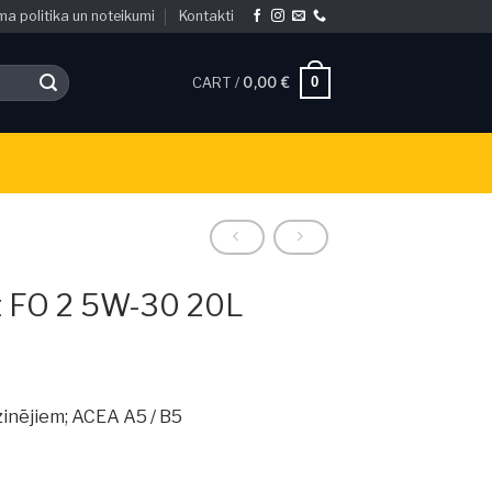
ma politika un noteikumi
Kontakti
0
CART /
0,00
€
ht FO 2 5W-30 20L
zinējiem; ACEA A5 / B5