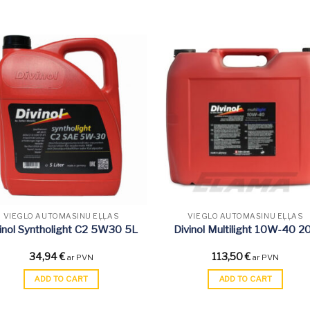
VIEGLO AUTOMAŠĪNU EĻĻAS
VIEGLO AUTOMAŠĪNU EĻĻAS
inol Syntholight C2 5W30 5L
Divinol Multilight 10W-40 2
34,94
€
113,50
€
ar PVN
ar PVN
ADD TO CART
ADD TO CART