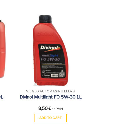
VIEGLO AUTOMAŠĪNU EĻĻAS
0L
Divinol Multilight FO 5W-30 1L
8,50
€
ar PVN
ADD TO CART