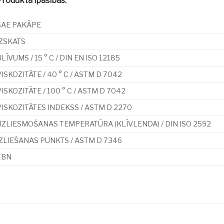
Produkta īpašības:
SAE PAKĀPE
IZSKATS
LĪVUMS / 15 ° C / DIN EN ISO 12185
ISKOZITĀTE / 40 ° C / ASTM D 7042
ISKOZITĀTE / 100 ° C / ASTM D 7042
VISKOZITĀTES INDEKSS / ASTM D 2270
UZLIESMOŠANAS TEMPERATŪRA (KLĪVLENDA) / DIN ISO 2592
IZLIEŠANAS PUNKTS / ASTM D 7346
TBN