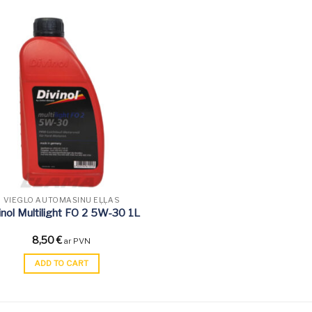
VIEGLO AUTOMAŠĪNU EĻĻAS
inol Multilight FO 2 5W-30 1L
8,50
€
ar PVN
ADD TO CART