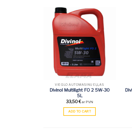
VIEGLO AUTOMAŠĪNU EĻĻAS
Divinol Multilight FO 2 5W-30
Div
5L
33,50
€
ar PVN
ADD TO CART