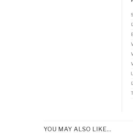
B
V
V
YOU MAY ALSO LIKE…