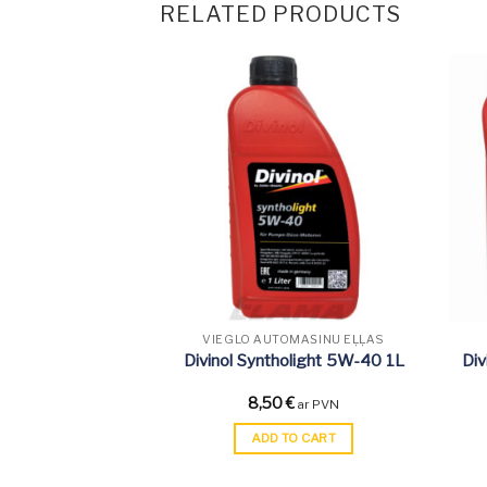
RELATED PRODUCTS
OMAŠĪNU EĻĻAS
VIEGLO AUTOMAŠĪNU EĻĻAS
light FE 5W-20 1L
Divinol Syntholight 5W-40 1L
Div
€
8,50
€
ar PVN
ar PVN
TO CART
ADD TO CART