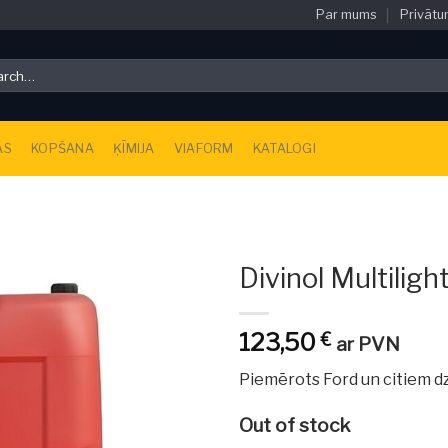
Par mums
Privātu
ch
AS
KOPŠANA
ĶĪMIJA
VIAFORM
KATALOGI
Divinol Multilig
123,50
€
ar PVN
Piemērots Ford un citiem d
Out of stock