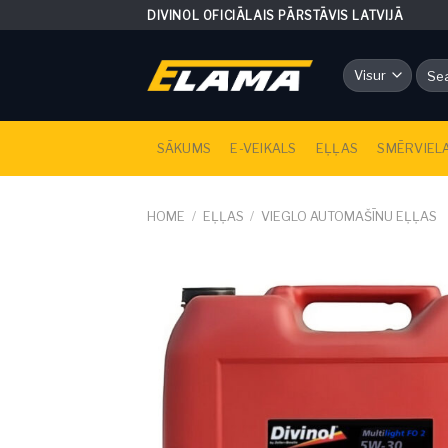
Skip
DIVINOL OFICIĀLAIS PĀRSTĀVIS LATVIJĀ
to
content
Sear
for:
SĀKUMS
E-VEIKALS
EĻĻAS
SMĒRVIEL
HOME
/
EĻĻAS
/
VIEGLO AUTOMAŠĪNU EĻĻAS