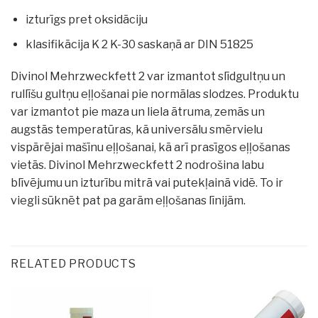
izturīgs pret oksidāciju
klasifikācija K 2 K-30 saskaņā ar DIN 51825
Divinol Mehrzweckfett 2 var izmantot slīdgultņu un
rullīšu gultņu eļļošanai pie normālas slodzes.
Produktu
var izmantot pie maza un liela ātruma, zemās un
augstās temperatūras, kā universālu smērvielu
vispārējai mašīnu eļļošanai, kā arī prasīgos eļļošanas
vietās.
Divinol Mehrzweckfett 2 nodrošina labu
blīvējumu un izturību mitrā vai putekļainā vidē.
To ir
viegli sūknēt pat pa garām eļļošanas līnijām.
RELATED PRODUCTS