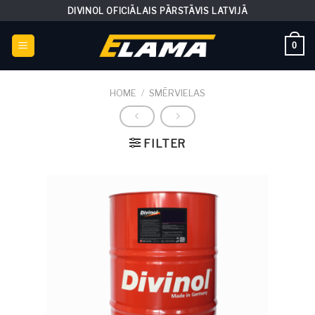
Skip
DIVINOL OFICIĀLAIS PĀRSTĀVIS LATVIJĀ
to
content
0
HOME
/
SMĒRVIELAS
FILTER