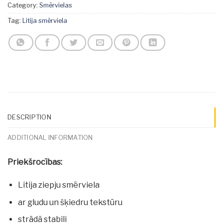
Category:
Smērvielas
Tag:
Litija smērviela
DESCRIPTION
ADDITIONAL INFORMATION
Priekšrocības:
Litija ziepju smērviela
ar gludu un šķiedru tekstūru
strādā stabili