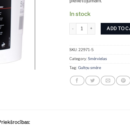
pielietojumam.
In stock
Divinol Mehrzweckfett 2 5KG q
ADD TO 
SKU:
22971-5
Category:
Smērvielas
Tag:
Gultņu smēre
Priekšrocības: