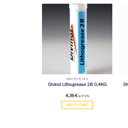
VIELAS
SMĒRVIELAS
ett ZSA 5KG
Divinol Lithogrease 2B 0,4KG
Di
8
€
4,36
€
ar PVN
ar PVN
TO CART
ADD TO CART