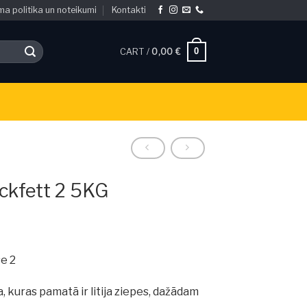
ma politika un noteikumi
Kontakti
0
CART /
0,00
€
ckfett 2 5KG
e 2
 kuras pamatā ir litija ziepes, dažādam