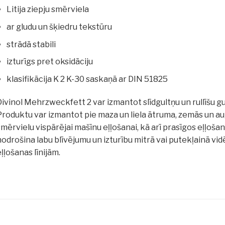
Litija ziepju smērviela
ar gludu un šķiedru tekstūru
strādā stabili
izturīgs pret oksidāciju
klasifikācija K 2 K-30 saskaņā ar DIN 51825
ivinol Mehrzweckfett 2 var izmantot slīdgultņu un rullīšu gu
Produktu var izmantot pie maza un liela ātruma, zemās un a
mērvielu vispārējai mašīnu eļļošanai, kā arī prasīgos eļļošan
odrošina labu blīvējumu un izturību mitrā vai putekļainā vid
ļļošanas līnijām.