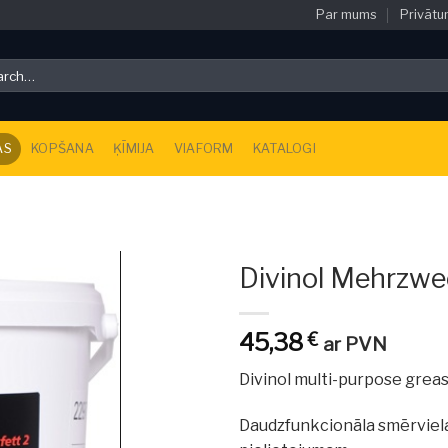
Par mums
Privātu
ch
AS
KOPŠANA
ĶĪMIJA
VIAFORM
KATALOGI
Divinol Mehrzwe
45,38
€
ar PVN
Divinol multi-purpose greas
Daudzfunkcionāla smērviela,