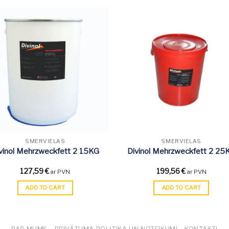
SMĒRVIELAS
SMĒRVIELAS
vinol Mehrzweckfett 2 15KG
Divinol Mehrzweckfett 2 25
127,59
€
199,56
€
ar PVN
ar PVN
ADD TO CART
ADD TO CART