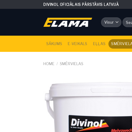
Skip
DIVINOL OFICIĀLAIS PĀRSTĀVIS LATVIJĀ
to
content
Sear
for:
SĀKUMS
E-VEIKALS
EĻĻAS
SMĒRVIEL
HOME
/
SMĒRVIELAS