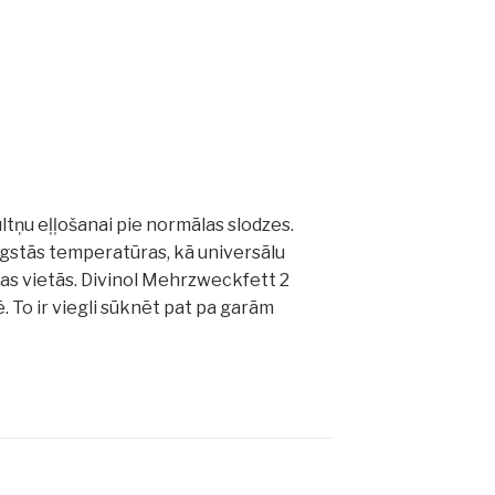
ltņu eļļošanai pie normālas slodzes.
ugstās temperatūras, kā universālu
as vietās.
Divinol Mehrzweckfett 2
ē.
To ir viegli sūknēt pat pa garām