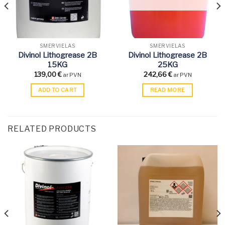
SMĒRVIELAS
SMĒRVIELAS
Divinol Lithogrease 2B
Divinol Lithogrease 2B
15KG
25KG
139,00
€
242,66
€
ar PVN
ar PVN
ADD TO CART
READ MORE
RELATED PRODUCTS