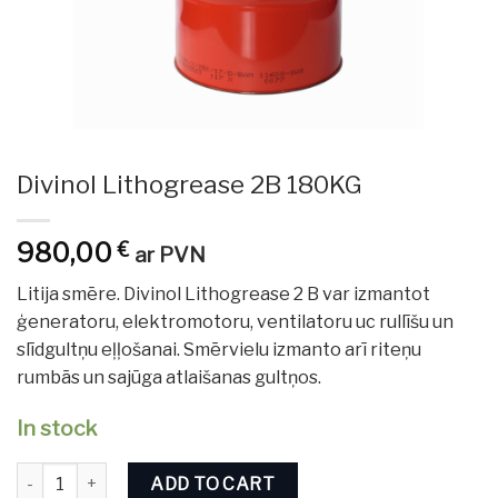
Divinol Lithogrease 2B 180KG
980,00
€
ar PVN
Litija smēre. Divinol Lithogrease 2 B var izmantot
ģeneratoru, elektromotoru, ventilatoru uc rullīšu un
slīdgultņu eļļošanai. Smērvielu izmanto arī riteņu
rumbās un sajūga atlaišanas gultņos.
In stock
Divinol Lithogrease 2B 180KG quantity
ADD TO CART