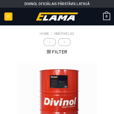
Skip
DIVINOL OFICIĀLAIS PĀRSTĀVIS LATVIJĀ
to
content
0
HOME
/
SMĒRVIELAS
FILTER