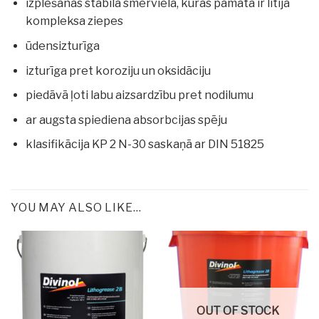
izplešanās stabila smērviela, kuras pamatā ir litija
kompleksa ziepes
ūdensizturīga
izturīga pret koroziju un oksidāciju
piedāvā ļoti labu aizsardzību pret nodilumu
ar augsta spiediena absorbcijas spēju
klasifikācija KP 2 N-30 saskaņā ar DIN 51825
YOU MAY ALSO LIKE…
OUT OF STOCK