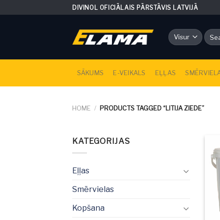
Skip
DIVINOL OFICIĀLAIS PĀRSTĀVIS LATVIJĀ
to
content
Sear
for:
SĀKUMS
E-VEIKALS
EĻĻAS
SMĒRVIEL
HOME
/
PRODUCTS TAGGED “LITIJA ZIEDE”
KATEGORIJAS
Eļļas
Smērvielas
Kopšana