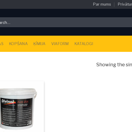
Par mums
Privātu
ch
AS
KOPŠANA
ĶĪMIJA
VIAFORM
KATALOGI
Showing the sin