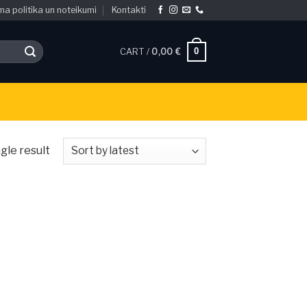
ma politika un noteikumi
Kontakti
0
CART /
0,00
€
gle result