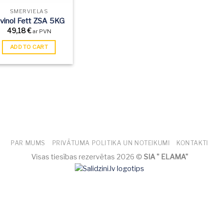
SMĒRVIELAS
ivinol Fett ZSA 5KG
49,18
€
ar PVN
ADD TO CART
PAR MUMS
PRIVĀTUMA POLITIKA UN NOTEIKUMI
KONTAKTI
Visas tiesības rezervētas 2026 ©
SIA " ELAMA"