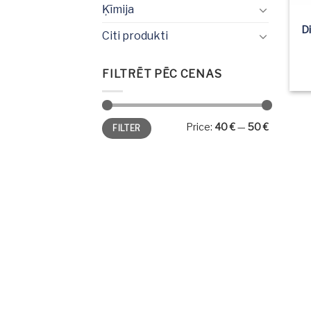
Ķīmija
D
Citi produkti
FILTRĒT PĒC CENAS
Min
Max
Price:
40 €
—
50 €
FILTER
price
price