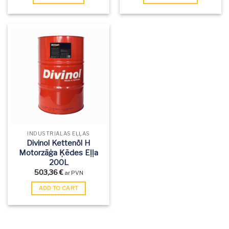
INDUSTRIĀLĀS EĻĻAS
Divinol Kettenöl H
Motorzāģa Ķēdes Eļļa
200L
503,36
€
ar PVN
ADD TO CART