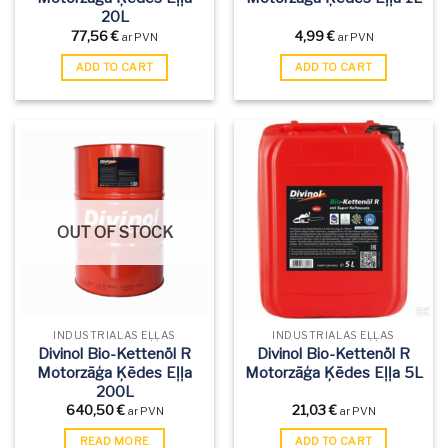
20L
77,56
€
4,99
€
ar PVN
ar PVN
ADD TO CART
ADD TO CART
OUT OF STOCK
INDUSTRIĀLĀS EĻĻAS
INDUSTRIĀLĀS EĻĻAS
Divinol Bio-Kettenöl R
Divinol Bio-Kettenöl R
Motorzāģa Ķēdes Eļļa
Motorzāģa Ķēdes Eļļa 5L
200L
640,50
€
21,03
€
ar PVN
ar PVN
READ MORE
ADD TO CART