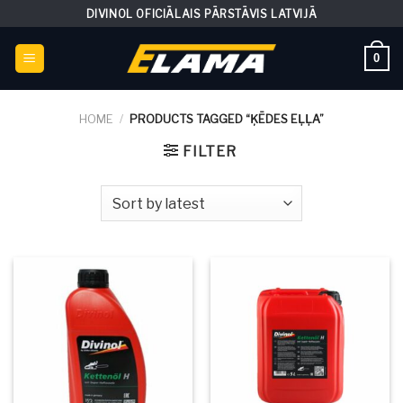
Skip
DIVINOL OFICIĀLAIS PĀRSTĀVIS LATVIJĀ
to
content
0
HOME
/
PRODUCTS TAGGED “ĶĒDES EĻĻA”
FILTER