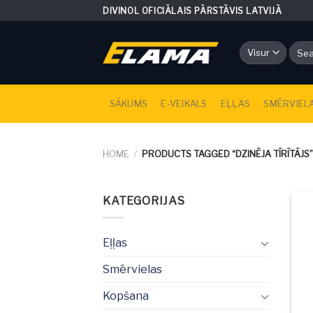
Skip
DIVINOL OFICIĀLAIS PĀRSTĀVIS LATVIJĀ
to
content
Searc
for:
SĀKUMS
E-VEIKALS
EĻĻAS
SMĒRVIEL
HOME
/
PRODUCTS TAGGED “DZINĒJA TĪRĪTĀJS”
KATEGORIJAS
Eļļas
Smērvielas
Kopšana