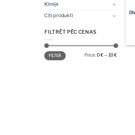
Ķīmija
Di
Citi produkti
FILTRĒT PĒC CENAS
Min
Max
Price:
0 €
—
10 €
FILTER
price
price