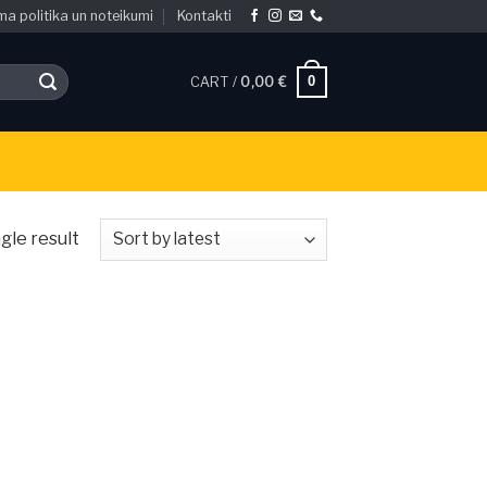
ma politika un noteikumi
Kontakti
0
CART /
0,00
€
gle result