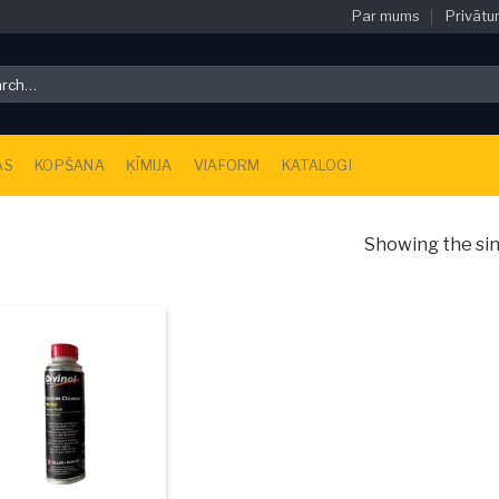
Par mums
Privātu
h
AS
KOPŠANA
ĶĪMIJA
VIAFORM
KATALOGI
Showing the sin