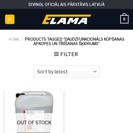
Skip
DIVINOL OFICIĀLAIS PĀRSTĀVIS LATVIJĀ
to
content
0
HOME
/
PRODUCTS TAGGED “DAUDZFUNKCIONĀLS KOPŠANAS
APKOPES UN TĪRĪŠANAS ŠĶIDRUMS”
FILTER
OUT OF STOCK