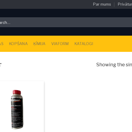
Par mums
Privātu
ch
AS
KOPŠANA
ĶĪMIJA
VIAFORM
KATALOGI
Showing the sin
”