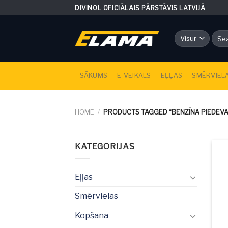
Skip
DIVINOL OFICIĀLAIS PĀRSTĀVIS LATVIJĀ
to
content
Sear
for:
SĀKUMS
E-VEIKALS
EĻĻAS
SMĒRVIEL
HOME
/
PRODUCTS TAGGED “BENZĪNA PIEDEVA
KATEGORIJAS
Eļļas
Smērvielas
Kopšana