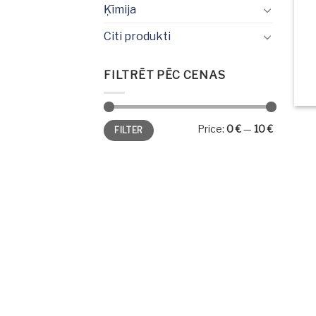
Ķīmija
Citi produkti
FILTRĒT PĒC CENAS
Min
Max
Price:
0 €
—
10 €
FILTER
price
price