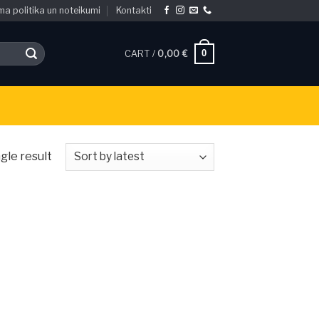
ma politika un noteikumi
Kontakti
0
CART /
0,00
€
gle result